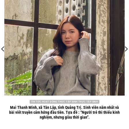
27
Th7
TIN TỨC HOẠT ĐỘNG THỰC TẬP SINH THỰC TẬP SINH
Mai Thanh Minh, xã Tân Lập, tỉnh Quảng Trị. Sinh viên năm nhất và