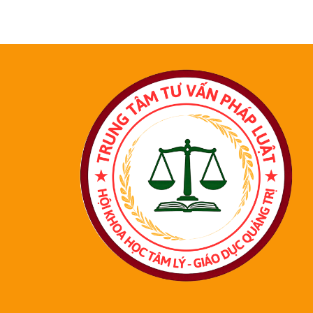
bài viết truyền cảm hứng đầu tiên. Tựa đề : “Người trẻ thì thiếu kinh
nghiệm, nhưng giàu thời gian”.