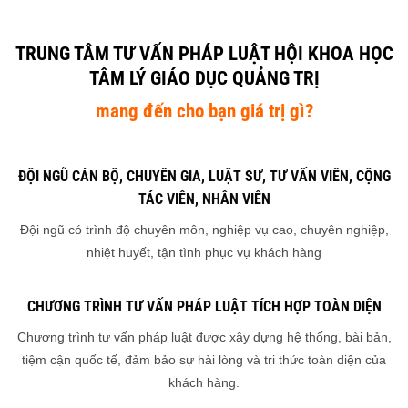
ĐĂNG KÝ NGAY
TRUNG TÂM TƯ VẤN PHÁP LUẬT HỘI KHOA HỌC
TÂM LÝ GIÁO DỤC QUẢNG TRỊ
mang đến cho bạn giá trị gì?
ĐỘI NGŨ CÁN BỘ, CHUYÊN GIA, LUẬT SƯ, TƯ VẤN VIÊN, CỘNG
TÁC VIÊN, NHÂN VIÊN
Đội ngũ có trình độ chuyên môn, nghiệp vụ cao, chuyên nghiệp,
nhiệt huyết, tận tình phục vụ khách hàng
CHƯƠNG TRÌNH TƯ VẤN PHÁP LUẬT TÍCH HỢP TOÀN DIỆN
Chương trình tư vấn pháp luật được xây dựng hệ thống, bài bản,