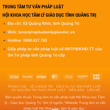
TRUNG TÂM TƯ VẤN PHÁP LUẬT
HỘI KHOA HỌC TÂM LÝ GIÁO DỤC TỈNH QUẢNG TRỊ
Địa chỉ: Xã Quảng Ninh, tỉnh Quảng Trị
Web: tuvanphapluatamlygiaoduc.vn
Hotline: 0898.627.762
Giấy phép tư vấn pháp luật số 09/TP/ĐKHĐ-TT của
Sở Tư pháp tỉnh Quảng Trị cấp
Visa
PayPal
Stripe
MasterCard
Cash
Amazon
JCB
On
TRANG CHỦ
VỀ CHÚNG TÔI
DỊCH VỤ TƯ VẤN PHÁP LUẬT
Delivery
TÀI NGUYÊN TRI THỨC PHÁP LUẬT
DIỄN ĐÀN
LIÊN HỆ