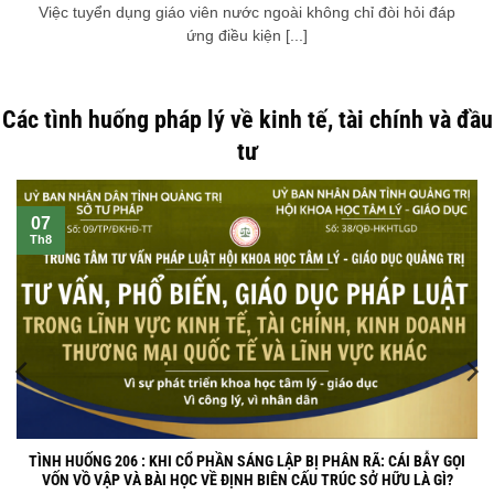
TÌNH HUỐNG 209: TRUNG TÂM ANH NGỮ QUỐC TẾ SỬ DỤNG GIÁO
VIÊN BẢN XỨ CÓ LỆNH TRUY NÃ QUỐC TẾ CỦA INTERPOL NHƯNG
TRUNG TÂM KHÔNG HAY BIẾT DO LỎNG LẺO KHÂU HẬU KIỂM HỒ SƠ?
Việc tuyển dụng giáo viên nước ngoài không chỉ đòi hỏi đáp
ứng điều kiện [...]
Các tình huống pháp lý về kinh tế, tài chính và đầu
tư
07
Th8