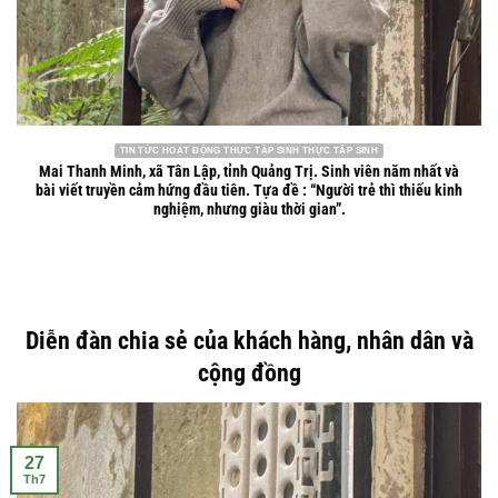
TIN TỨC HOẠT ĐỘNG THỰC TẬP SINH THỰC TẬP SINH
Mai Thanh Minh, xã Tân Lập, tỉnh Quảng Trị. Sinh viên năm nhất và
bài viết truyền cảm hứng đầu tiên. Tựa đề : “Người trẻ thì thiếu kinh
nghiệm, nhưng giàu thời gian”.
Diễn đàn chia sẻ của khách hàng, nhân dân và
cộng đồng