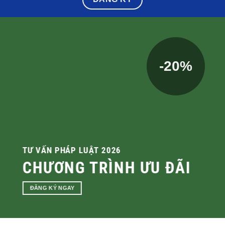
Tâm lý – Giáo dục Quảng Trị để tìm giải pháp toàn
diện: “Đúng lý – Đẹp tình – An tâm trí
ĐĂNG KÝ
-20%
TƯ VẤN PHÁP LUẬT 2026
CHƯƠNG TRÌNH ƯU ĐÃI