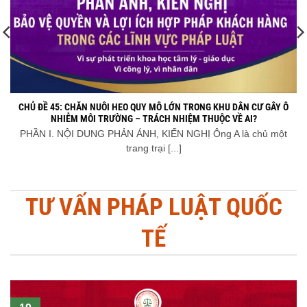
24
Th7
CHỦ ĐỀ 45: CHĂN NUÔI HEO QUY MÔ LỚN TRONG KHU DÂN CƯ GÂY Ô
NHIỄM MÔI TRƯỜNG – TRÁCH NHIỆM THUỘC VỀ AI?
PHẦN I. NỘI DUNG PHẢN ÁNH, KIẾN NGHỊ Ông A là chủ một
trang trại [...]
TƯ VẤN PHÁP LUẬT QUỐC
TẾ