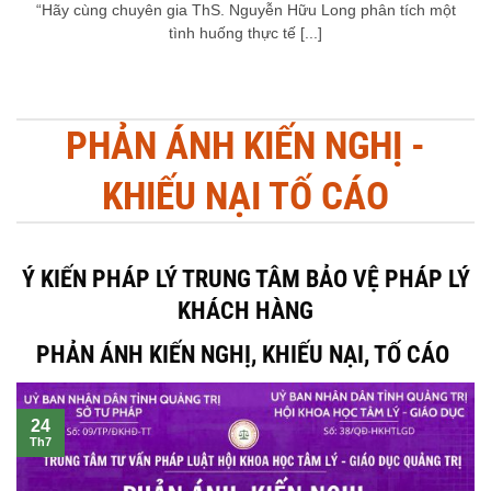
TÌNH HUỐNG 206 : KHI CỔ PHẦN SÁNG LẬP BỊ PHÂN RÃ: CÁI BẪY GỌI
VỐN VỒ VẬP VÀ BÀI HỌC VỀ ĐỊNH BIÊN CẤU TRÚC SỞ HỮU LÀ GÌ?
“Hãy cùng chuyên gia ThS. Nguyễn Hữu Long phân tích một
tình huống thực tế [...]
PHẢN ÁNH KIẾN NGHỊ -
KHIẾU NẠI TỐ CÁO
Ý KIẾN PHÁP LÝ TRUNG TÂM BẢO VỆ PHÁP LÝ
KHÁCH HÀNG
PHẢN ÁNH KIẾN NGHỊ, KHIẾU NẠI, TỐ CÁO