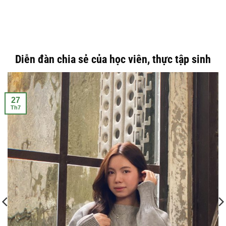
TÌNH HUỐNG: Tranh chấp đất thừa kế không có di chúc – Giải quyết
theo pháp luật như thế nào?
Trong thực tế, đất đai là tài sản có giá trị lớn và thường là [...]
Diễn đàn chia sẻ của học viên, thực tập sinh
27
Th7